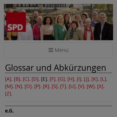
Menü
Glossar und Abkürzungen
[A]
.
[B]
.
[C]
.
[D]
. [E].
[F]
.
[G]
.
[H]
.
[I]
.
[J]
.
[K]
.
[L]
.
[M]
.
[N]
.
[O]
.
[P]
.
[R]
.
[S]
.
[T]
.
[U]
.
[V]
.
[W]
.
[X]
.
[Z]
.
e.G.