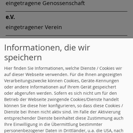
eingetragene Genossenschaft
e.V.
eingetragener Verein
ECOSY (Englisch)
Informationen, die wir
European Community Organisation of
speichern
Socialist Youth
Hier finden Sie Informationen, welche Dienste / Cookies wir
EU
auf dieser Webseite verwenden. Für die Ihnen angezeigten
Verarbeitungszwecke können Cookies, Geräte-Kennungen
Europäische Union
oder andere Informationen auf Ihrem Gerät gespeichert
oder abgerufen werden. Sofern es sich nicht um für den
EUR
Betrieb der Webseite zwingende Cookies/Dienste handelt
Euro
können Sie diese hier konfigurieren, so dass diese Cookies /
Dienste bei Ihnen nicht aktiv sind. Im Falle der Aktivierung
entsprechender Dienste beinhaltet diese Zustimmung auch
ev.
Ihre Einwilligung in die Übermittlung bestimmter
evangelisch
personenbezogener Daten in Drittländer, u.a. die USA, nach